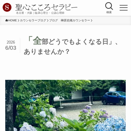
検索
名古屋・大阪｜臨床心理士・公認心理師
HOME
カウンセラーブログ
ブログ 榊原史織カウンセラー
「全
部どうでもよくなる日」、
2026
6/03
ありませんか？