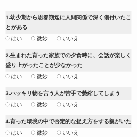
1.幼少期から思春期迄に人間関係で深く傷付いたこ
とがある
はい
微妙
いいえ
2.生まれた育った家族での夕食時に、会話が楽しく
盛り上がったことが少なかった
はい
微妙
いいえ
3.ハッキリ物を言う人が苦手で萎縮してしまう
はい
微妙
いいえ
4.育った環境の中で否定的な捉え方をする親がいた
はい
微妙
いいえ