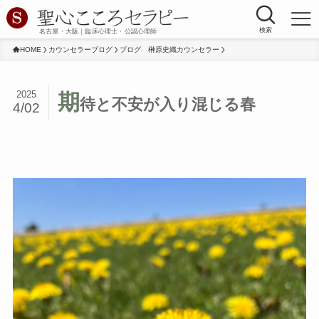
検索
名古屋・大阪｜臨床心理士・公認心理師
HOME
カウンセラーブログ
ブログ 榊原史織カウンセラー
2025
期
待と不安が入り混じる春
4/02