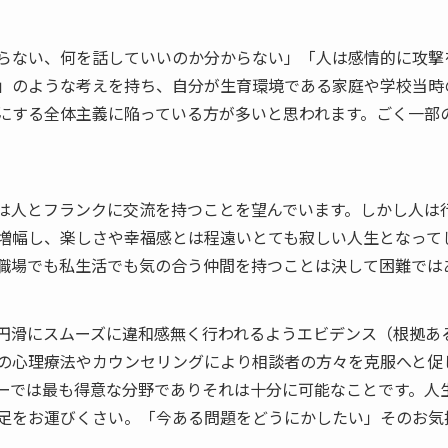
らない、何を話していいのか分からない」「人は感情的に攻撃
」のような考えを持ち、自分が生育環境である家庭や学校当時
にする全体主義に陥っている方が多いと思われます。ごく一部
は人とフランクに交流を持つことを望んでいます。しかし人は
増幅し、楽しさや幸福感とは程遠いとても寂しい人生となって
職場でも私生活でも気の合う仲間を持つことは決して困難では
円滑にスムーズに違和感無く行われるようエビデンス（根拠あ
の心理療法やカウンセリングにより相談者の方々を克服へと促
ーでは最も得意な分野でありそれは十分に可能なことです。人
足をお運びくさい。「今ある問題をどうにかしたい」そのお気